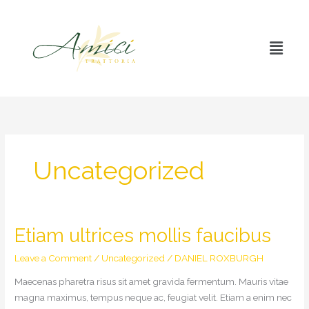
Skip
to
link
content
Menu
Uncategorized
Etiam ultrices mollis faucibus
Leave a Comment
/
Uncategorized
/
DANIEL ROXBURGH
Maecenas pharetra risus sit amet gravida fermentum. Mauris vitae
magna maximus, tempus neque ac, feugiat velit. Etiam a enim nec