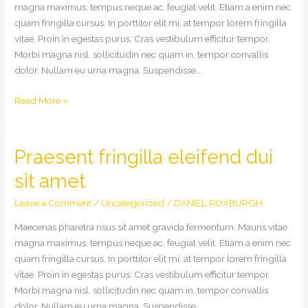
magna maximus, tempus neque ac, feugiat velit. Etiam a enim nec
quam fringilla cursus. In porttitor elit mi, at tempor lorem fringilla
vitae. Proin in egestas purus. Cras vestibulum efficitur tempor.
Morbi magna nisl, sollicitudin nec quam in, tempor convallis
dolor. Nullam eu urna magna. Suspendisse…
Vivamus
Read More »
quis
placerat
ligula
Praesent fringilla eleifend dui
sit amet
Leave a Comment
/
Uncategorized
/
DANIEL ROXBURGH
Maecenas pharetra risus sit amet gravida fermentum. Mauris vitae
magna maximus, tempus neque ac, feugiat velit. Etiam a enim nec
quam fringilla cursus. In porttitor elit mi, at tempor lorem fringilla
vitae. Proin in egestas purus. Cras vestibulum efficitur tempor.
Morbi magna nisl, sollicitudin nec quam in, tempor convallis
dolor. Nullam eu urna magna. Suspendisse…