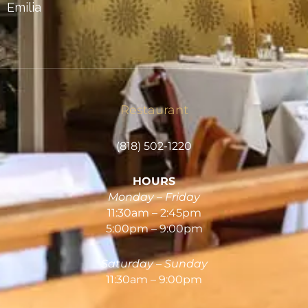
Emilia
Restaurant
(818) 502-1220
HOURS
Monday – Friday
11:30am – 2:45pm
5:00pm – 9:00pm
Saturday – Sunday
11:30am – 9:00pm