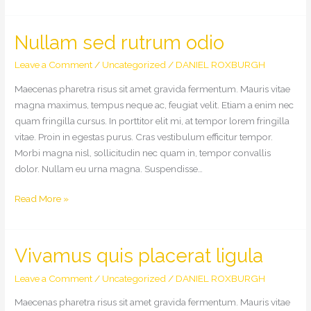
vitae
magna
maximus
Nullam sed rutrum odio
Leave a Comment
/
Uncategorized
/
DANIEL ROXBURGH
Maecenas pharetra risus sit amet gravida fermentum. Mauris vitae
magna maximus, tempus neque ac, feugiat velit. Etiam a enim nec
quam fringilla cursus. In porttitor elit mi, at tempor lorem fringilla
vitae. Proin in egestas purus. Cras vestibulum efficitur tempor.
Morbi magna nisl, sollicitudin nec quam in, tempor convallis
dolor. Nullam eu urna magna. Suspendisse…
Nullam
Read More »
sed
rutrum
odio
Vivamus quis placerat ligula
Leave a Comment
/
Uncategorized
/
DANIEL ROXBURGH
Maecenas pharetra risus sit amet gravida fermentum. Mauris vitae