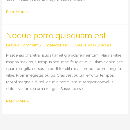
Praesent
Read More »
fringilla
eleifend
dui
Neque porro quisquam est
sit
amet
Leave a Comment
/
Uncategorized
/
DANIEL ROXBURGH
Maecenas pharetra risus sit amet gravida fermentum. Mauris vitae
magna maximus, tempus neque ac, feugiat velit. Etiam a enim nec
quam fringilla cursus. In porttitor elit mi, at tempor lorem fringilla
vitae. Proin in egestas purus. Cras vestibulum efficitur tempor.
Morbi magna nisl, sollicitudin nec quam in, tempor convallis
dolor. Nullam eu urna magna. Suspendisse
Neque
Read More »
porro
quisquam
est