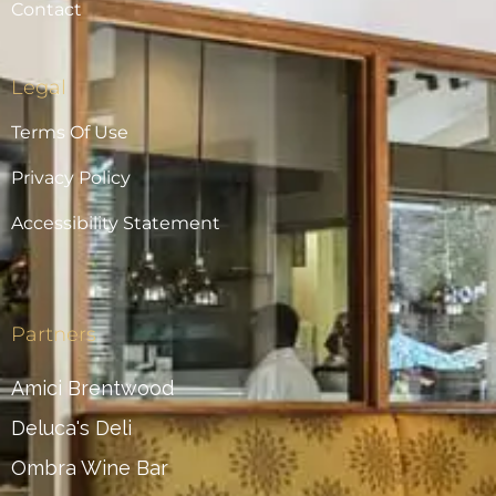
Contact
Legal
Terms Of Use
Privacy Policy
Accessibility Statement
Partners
Amici Brentwood
Deluca's Deli
Ombra Wine Bar