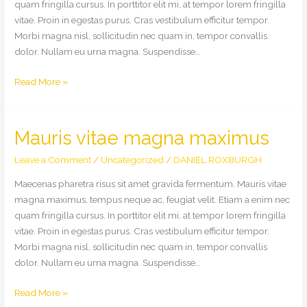
quam fringilla cursus. In porttitor elit mi, at tempor lorem fringilla
vitae. Proin in egestas purus. Cras vestibulum efficitur tempor.
Morbi magna nisl, sollicitudin nec quam in, tempor convallis
dolor. Nullam eu urna magna. Suspendisse…
Etiam
Read More »
ultrices
mollis
faucibus
Mauris vitae magna maximus
Leave a Comment
/
Uncategorized
/
DANIEL ROXBURGH
Maecenas pharetra risus sit amet gravida fermentum. Mauris vitae
magna maximus, tempus neque ac, feugiat velit. Etiam a enim nec
quam fringilla cursus. In porttitor elit mi, at tempor lorem fringilla
vitae. Proin in egestas purus. Cras vestibulum efficitur tempor.
Morbi magna nisl, sollicitudin nec quam in, tempor convallis
dolor. Nullam eu urna magna. Suspendisse…
Mauris
Read More »