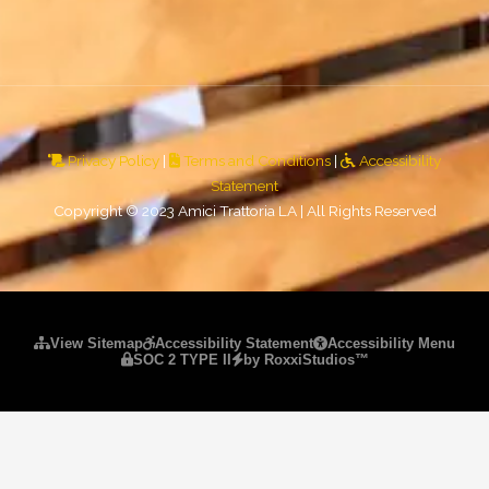
Privacy Policy
|
Terms and Conditions
|
Accessibility
Statement
Copyright © 2023 Amici Trattoria LA | All Rights Reserved
Please ensure Javascript is enabled for purposes of
website accessibility
View Sitemap
Accessibility Statement
Accessibility Menu
SOC 2 TYPE II
by RoxxiStudios™