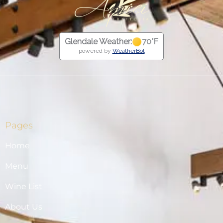
Glendale Weather:
70
°F
powered by
WeatherBot
Pages
Home
Menu
Wine List
About Us